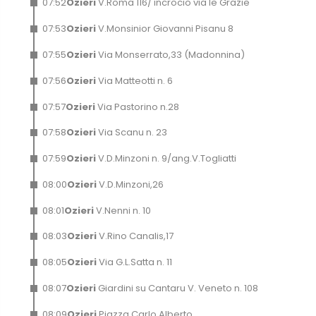
07
:
52
Ozieri
V.Roma 116/ incrocio via le Grazie
07
:
53
Ozieri
V.Monsinior Giovanni Pisanu 8
07
:
55
Ozieri
Via Monserrato,33 (Madonnina)
07
:
56
Ozieri
Via Matteotti n. 6
07
:
57
Ozieri
Via Pastorino n.28
07
:
58
Ozieri
Via Scanu n. 23
07
:
59
Ozieri
V.D.Minzoni n. 9/ang.V.Togliatti
08
:
00
Ozieri
V.D.Minzoni,26
08
:
01
Ozieri
V.Nenni n. 10
08
:
03
Ozieri
V.Rino Canalis,17
08
:
05
Ozieri
Via G.L.Satta n. 11
08
:
07
Ozieri
Giardini su Cantaru V. Veneto n. 108
08
:
09
Ozieri
Piazza Carlo Alberto