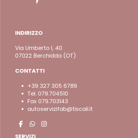
Contattaci
+39 327 305 6789
autoservizifab@tiscali.it
Orari e tariffe
INDIRIZZO
Via Umberto I, 40
07022 Berchidda (OT)
CONTATTI
+39 327 305 6789
Tel. 079.704510
Fax 079.703143
autoservizifab@tiscali.it
SERVIZI