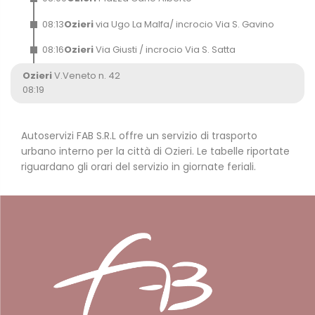
08
:
13
Ozieri
via Ugo La Malfa/ incrocio Via S. Gavino
08
:
16
Ozieri
Via Giusti / incrocio Via S. Satta
Ozieri
V.Veneto n. 42
08
:
19
Autoservizi FAB S.R.L offre un servizio di trasporto
Home Page
urbano interno per la città di Ozieri. Le tabelle riportate
Orari e tariffe
riguardano gli orari del servizio in giornate feriali.
Servizi
Carta dei servizi
La flotta
Agevolazioni