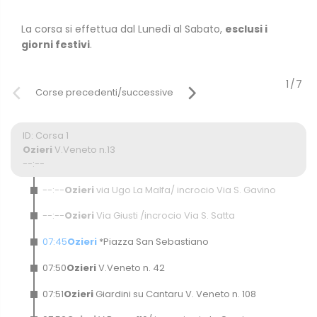
La corsa si effettua dal Lunedì al Sabato,
esclusi i
giorni festivi
.
ID: Corsa 1
Ozieri
V.Veneto n.13
--
:
--
--
:
--
Ozieri
via Ugo La Malfa/ incrocio Via S. Gavino
--
:
--
Ozieri
Via Giusti /incrocio Via S. Satta
07
:
45
Ozieri
*Piazza San Sebastiano
07
:
50
Ozieri
V.Veneto n. 42
07
:
51
Ozieri
Giardini su Cantaru V. Veneto n. 108